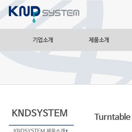
Aluminum Parts
Manufacturing Facilitie
Smart Logistics Automa
Line
KNDSYSTEM
Turntable
KNDSYSTEM 제품소개
+