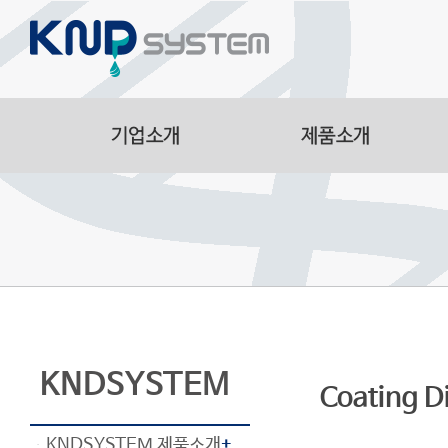
Aluminum Parts
Manufacturing Facilitie
Smart Logistics Automa
Line
KNDSYSTEM
Coating D
KNDSYSTEM 제품소개
+