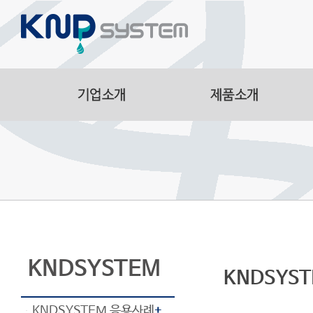
Aluminum Parts
Manufacturing Facilitie
Smart Logistics Automa
Line
KNDSYSTEM
KNDSYST
KNDSYSTEM 응용사례
+