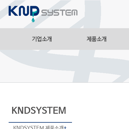
Aluminum Parts
Manufacturing Facilitie
Smart Logistics Automa
Line
KNDSYSTEM
KNDSYSTEM 제품소개
+