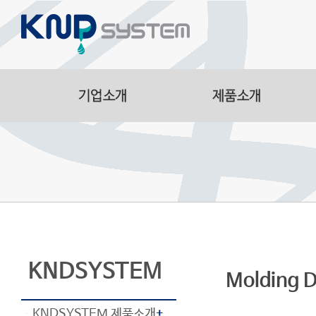
Aluminum Parts
Manufacturing Facilitie
Smart Logistics Automa
Line
KNDSYSTEM
Molding D
KNDSYSTEM 제품소개
+