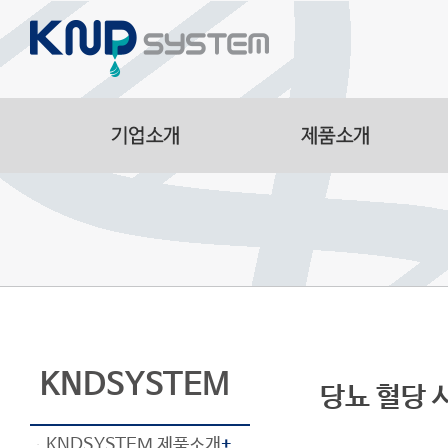
Aluminum Parts
Manufacturing Facilitie
Smart Logistics Automa
Line
KNDSYSTEM
당뇨 혈당 
KNDSYSTEM 제품소개
+