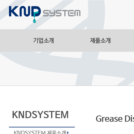
Aluminum Parts
Manufacturing Facilitie
Smart Logistics Automa
Line
KNDSYSTEM
Grease D
KNDSYSTEM 제품소개
+