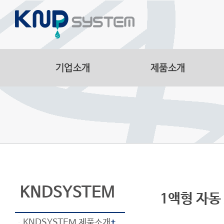
Aluminum Parts
Manufacturing Facilitie
Smart Logistics Automa
Line
KNDSYSTEM
1액형 자동 A
KNDSYSTEM 제품소개
+