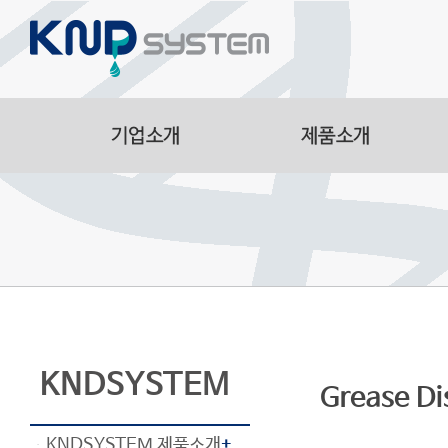
Aluminum Parts
Manufacturing Facilitie
Smart Logistics Automa
Line
KNDSYSTEM
Grease Di
KNDSYSTEM 제품소개
+