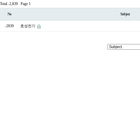
Total -2,839
Page 1
No
Subject
-2839
효성전기