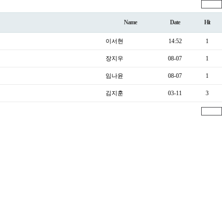
Write
Name
Date
Hit
이서현
14:52
1
장지우
08-07
1
임나윤
08-07
1
김지훈
03-11
3
Write